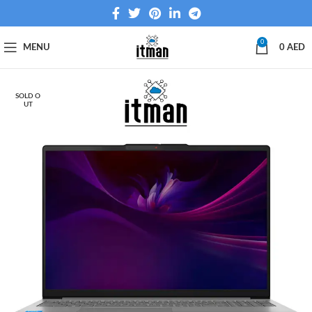
0
MENU
0
AED
SOLD O
UT